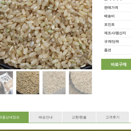
판매가격
배송비
포인트
제조사/원산지
규격/단위
옵션
제품상세정보
배송안내
교환/환불
고객후기