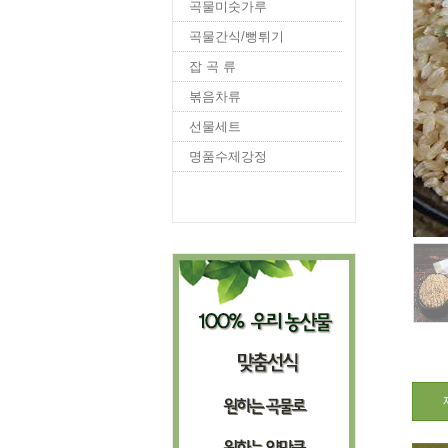
곡물미숫가루
곡물간식/뻥튀기
잡 곡 류
볶음차류
선물세트
명품수제강정