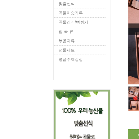
맞춤선식
곡물미숫가루
곡물간식/뻥튀기
잡 곡 류
볶음차류
선물세트
명품수제강정