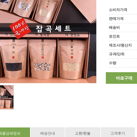
소비자가격
판매가격
배송비
포인트
제조사/원산지
규격/단위
수량
제품상세정보
배송안내
교환/환불
고객후기